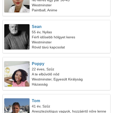
Nő keres egy pár 36-43
Westminster
Paintball, Anime
Sean
55 év, Nyilas
Férfi idősebb hölgyet keres
Westminster
Rövid távú kapcsolat
Poppy
22 éves, Szűz
A te elbűvölő nőd
Westminster, Egyesült Királyság
Házasság
Tom
41 év, Szűz
Aneszteziológus vagyok, hozzáértő nőre lenne