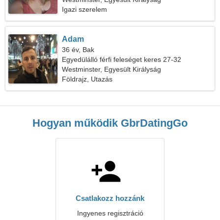
Igazi szerelem
Adam
36 év, Bak
Egyedülálló férfi feleséget keres 27-32
Westminster, Egyesült Királyság
Földrajz, Utazás
Hogyan működik GbrDatingGo
Csatlakozz hozzánk
Ingyenes regisztráció