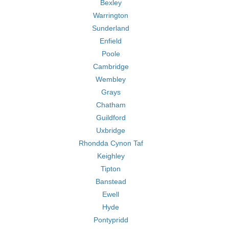
Bexley
Warrington
Sunderland
Enfield
Poole
Cambridge
Wembley
Grays
Chatham
Guildford
Uxbridge
Rhondda Cynon Taf
Keighley
Tipton
Banstead
Ewell
Hyde
Pontypridd