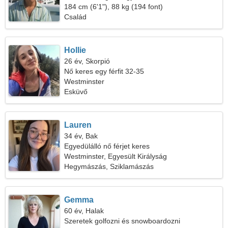
szükségem
184 cm (6'1"), 88 kg (194 font)
Család
Hollie
26 év, Skorpió
Nő keres egy férfit 32-35
Westminster
Esküvő
Lauren
34 év, Bak
Egyedülálló nő férjet keres
Westminster, Egyesült Királyság
Hegymászás, Sziklamászás
Gemma
60 év, Halak
Szeretek golfozni és snowboardozni