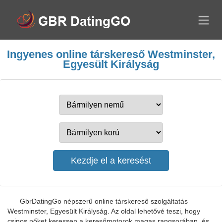
Ingyenes online társkereső Westminster,
Egyesült Királyság
GbrDatingGo népszerű online társkereső szolgáltatás
Westminster, Egyesült Királyság. Az oldal lehetővé teszi, hogy
csinos nőket keressen a keresőmotorok magas rangsorában, és