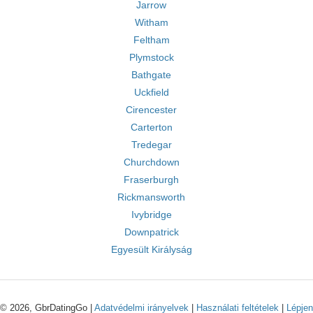
Jarrow
Witham
Feltham
Plymstock
Bathgate
Uckfield
Cirencester
Carterton
Tredegar
Churchdown
Fraserburgh
Rickmansworth
Ivybridge
Downpatrick
Egyesült Királyság
© 2026, GbrDatingGo |
Adatvédelmi irányelvek
|
Használati feltételek
|
Lépjen