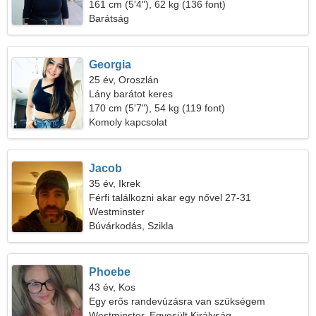
161 cm (5'4"), 62 kg (136 font)
Barátság
Georgia
25 év, Oroszlán
Lány barátot keres
170 cm (5'7"), 54 kg (119 font)
Komoly kapcsolat
Jacob
35 év, Ikrek
Férfi találkozni akar egy nővel 27-31
Westminster
Búvárkodás, Szikla
Phoebe
43 év, Kos
Egy erős randevúzásra van szükségem
Westminster, Egyesült Királyság