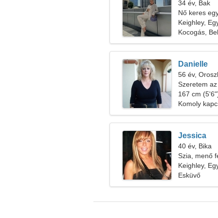
34 év, Bak
Nő keres egy
Keighley, Eg
Kocogás, Be
Danielle
56 év, Orosz
Szeretem az 
167 cm (5'6")
Komoly kapc
Jessica
40 év, Bika
Szia, menő fé
Keighley, Eg
Esküvő