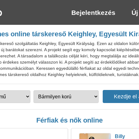
Bejelentkezés
Új
es online társkereső Keighley, Egyesült Ki
kereső szolgáltatás Keighley, Egyesült Királyság. Ezen az oldalon kü
új barátokat szerezni. A projekt segít egy komoly kapcsolat kiépítésében
rezhet. A társadalom a találkozás célját kéri, hogy megtalálja az ideáli
b érdekes személyt válasszon ki. A projekt segíti az érdeklődőket abba
 kommunikációban. Keressen egyedülálló férfiakat az oldal egyedi techn
es társkereső oldalhoz Keighley helyieknek, külföldieknek, turistáknak
Férfiak és nők online
Billy