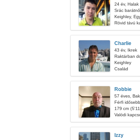
24 év, Halak
Srác barátnő
Keighley, Eg
Rövid távú k
Charlie
43 év, Ikrek
Raktárban d
érzéki nőre
Keighley
Család
Robbie
57 éves, Bak
Férfi időseb
179 cm (5'11"
Valódi kapcs
Izzy