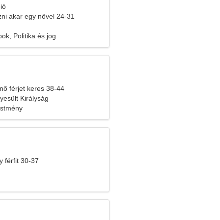
ió
ozni akar egy nővel 24-31
ok, Politika és jog
nő férjet keres 38-44
yesült Királyság
estmény
 férfit 30-37