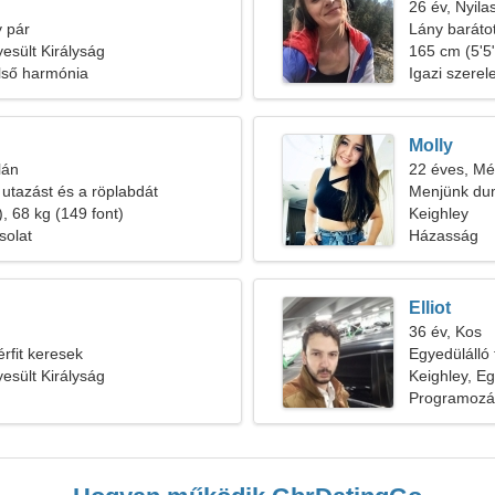
26 év, Nyila
 pár
Lány baráto
yesült Királyság
165 cm (5'5"
lső harmónia
Igazi szere
Molly
lán
22 éves, Mé
utazást és a röplabdát
Menjünk dum
, 68 kg (149 font)
Keighley
solat
Házasság
Elliot
36 év, Kos
rfit keresek
Egyedülálló 
yesült Királyság
Keighley, Eg
Programozá