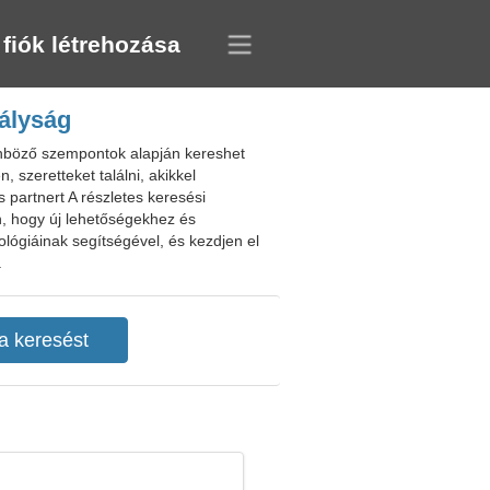
 fiók létrehozása
rályság
lönböző szempontok alapján kereshet
, szeretteket találni, akikkel
s partnert A részletes keresési
n, hogy új lehetőségekhez és
ológiáinak segítségével, és kezdjen el
.