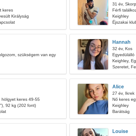
31 év, Skorp
t keres
Férfi találk
yesült Királyság
Keighley
apcsolat
Éjszakai klub
Hannah
32 év, Kos
olgozom, szükségem van egy
Egyedülálló 
Keighley, Eg
Szeretet, F
Alice
27 év, Ikrek
b hölgyet keres 49-55
Nő keres egy
), 92 kg (202 font)
Keighley
olat
Barátság
Louise