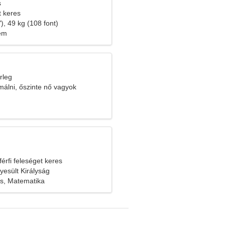
s
t keres
), 49 kg (108 font)
lem
rleg
álni, őszinte nő vagyok
férfi feleséget keres
yesült Királyság
s, Matematika