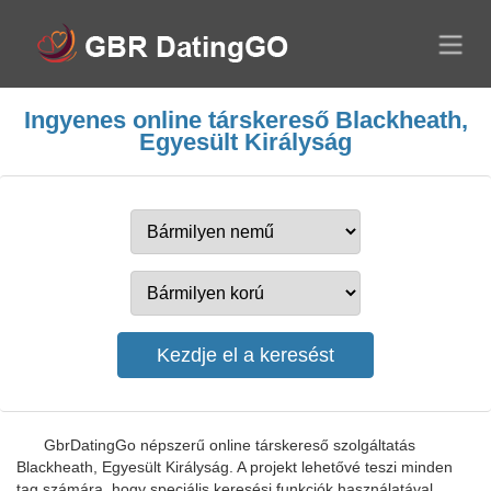
Ingyenes online társkereső Blackheath,
Egyesült Királyság
GbrDatingGo népszerű online társkereső szolgáltatás
Blackheath, Egyesült Királyság. A projekt lehetővé teszi minden
tag számára, hogy speciális keresési funkciók használatával