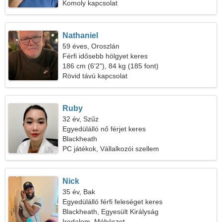
Komoly kapcsolat
Nathaniel
59 éves, Oroszlán
Férfi idősebb hölgyet keres
186 cm (6'2"), 84 kg (185 font)
Rövid távú kapcsolat
Ruby
32 év, Szűz
Egyedülálló nő férjet keres
Blackheath
PC játékok, Vállalkozói szellem
Nick
35 év, Bak
Egyedülálló férfi feleséget keres
Blackheath, Egyesült Királyság
Irodalom, Méhészet